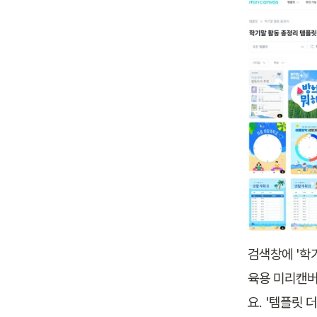
검색창에 '학
육용 미리캔버
요. '템플릿