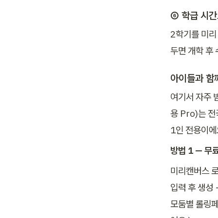
⑥ 학급 시간
2학기를 미리
두면 개학 후
아이들과 함
여기서 자주 
용 Pro)는 
1인 전용이에
방법 1 — 무
미리캔버스 로그
입력 후 생성 
모둠별 롤링페