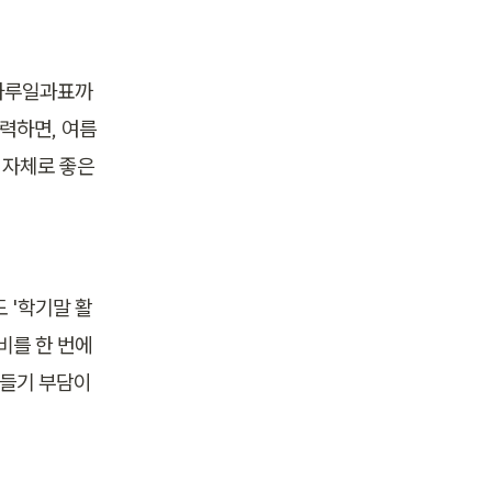
 하루일과표까
력하면, 여름
 자체로 좋은 
 '학기말 활
비를 한 번에 
들기 부담이 