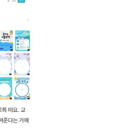
륵 떠요. 교
보여준다는 거예