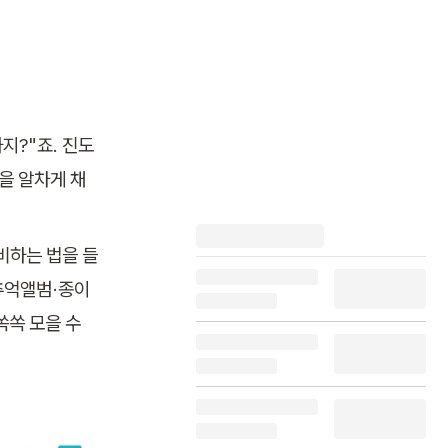
지?"죠. 진도
을 알차게 채
비하는 법을 들
추억앨범·종이 
쏙 모을 수 