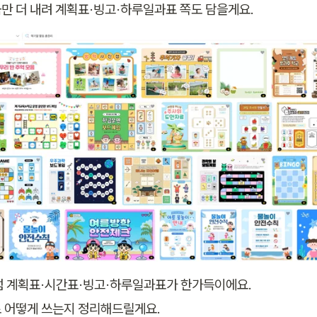
만 더 내려 계획표·빙고·하루일과표 쪽도 담을게요.
처럼 계획표·시간표·빙고·하루일과표가 한가득이에요. 

 어떻게 쓰는지 정리해드릴게요.